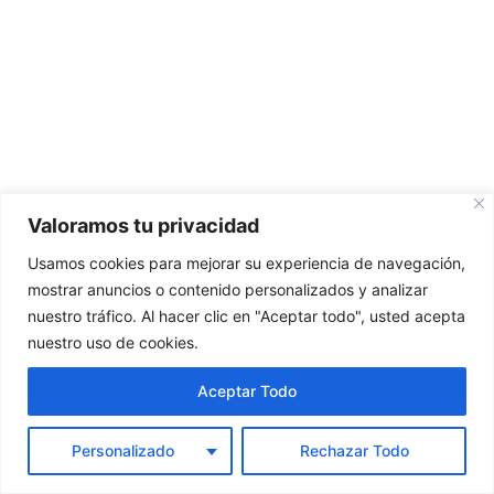
Valoramos tu privacidad
Usamos cookies para mejorar su experiencia de navegación,
mostrar anuncios o contenido personalizados y analizar
nuestro tráfico. Al hacer clic en "Aceptar todo", usted acepta
nuestro uso de cookies.
Utilizamos cookies para ofrecerte la mejor experiencia en
nuestra web.
Aceptar Todo
Puedes aprender más sobre qué cookies utilizamos o
desactivarlas en los
ajustes
.
Personalizado
Rechazar Todo
Aceptar