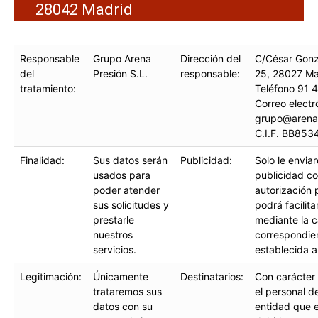
28042 Madrid
Responsable
Grupo Arena
Dirección del
C/César Gonz
del
Presión S.L.
responsable:
25, 28027 Ma
tratamiento:
Teléfono 91 
Correo electr
grupo@arena
C.I.F. BB853
Finalidad:
Sus datos serán
Publicidad:
Solo le envia
usados para
publicidad co
poder atender
autorización 
sus solicitudes y
podrá facilita
prestarle
mediante la ca
nuestros
correspondie
servicios.
establecida a
Legitimación:
Únicamente
Destinatarios:
Con carácter 
trataremos sus
el personal d
datos con su
entidad que 