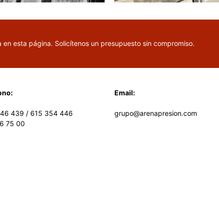
a en esta página. Solicítenos un presupuesto sin compromiso.
ono
:
Email:
946 439
/
615 354 446
grupo@arenapresion.com
6 75 00